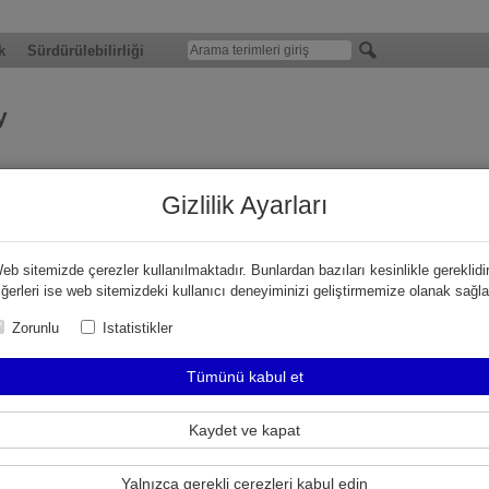
k
Sürdürülebilirliği
y
2023
9
2020
2021
2022
Gizlilik Ayarları
eb sitemizde çerezler kullanılmaktadır. Bunlardan bazıları kesinlikle gereklidir
iğerleri ise web sitemizdeki kullanıcı deneyiminizi geliştirmemize olanak sağla
Zorunlu
Istatistikler
Foundation
and
Opening
of the
ELAFLEX US Office
in the greate
Tümünü kabul et
Kaydet ve kapat
Yalnızca gerekli çerezleri kabul edin