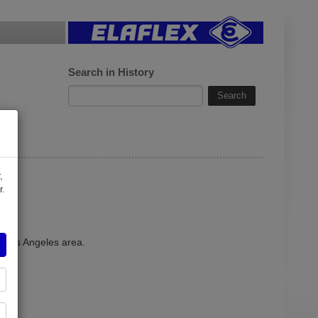
Search in History
,
r.
r Los Angeles area.