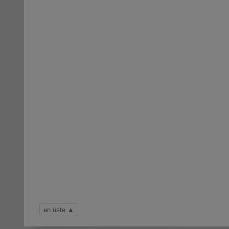
ufacturer of leak detection technology.
en üste