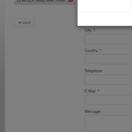
ELAFLEX Grup Web Sitesi
Zip-Code:
*
back
City:
*
Country:
*
Telephone:
E-Mail:
*
Message: