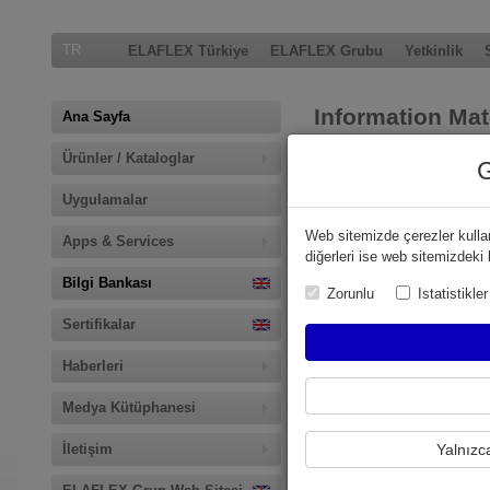
TR
ELAFLEX Türkiye
ELAFLEX Grubu
Yetkinlik
Information Mat
Ana Sayfa
Ürünler / Kataloglar
G
Uygulamalar
Name:
*
Web sitemizde çerezler kullanı
Apps & Services
diğerleri ise web sitemizdeki
Bilgi Bankası
Zorunlu
Istatistikler
Company Name:
*
Sertifikalar
Haberleri
Street:
*
Medya Kütüphanesi
İletişim
Yalnızca
Number:
*